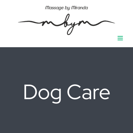
Ga
naar
inhoud
Dog Care