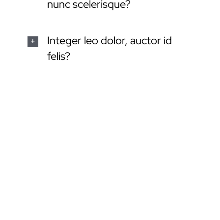
nunc scelerisque?
Integer leo dolor, auctor id
felis?
Sed cursus, nunc non
vestibulum dictum?
Maecenas volutpat posuere
nisi, quis?
Quisque pharetra libero vitae
nunc scelerisque?